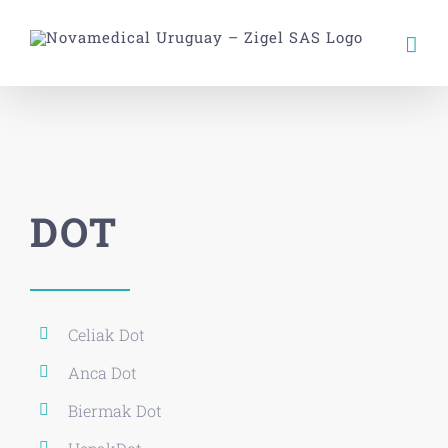
Skip
to
content
DOT
Celiak Dot
Anca Dot
Biermak Dot