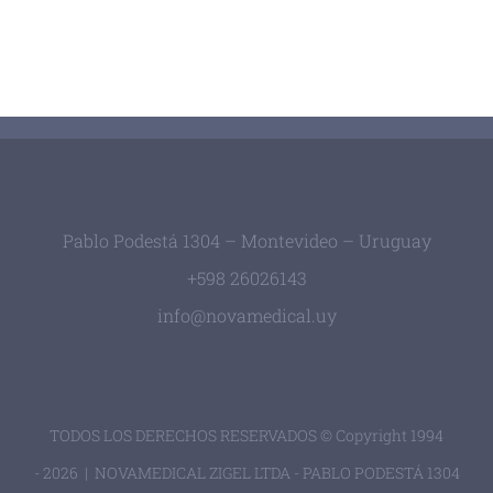
Pablo Podestá 1304 – Montevideo – Uruguay
+598 26026143
info@novamedical.uy
TODOS LOS DERECHOS RESERVADOS © Copyright 1994
-
2026 | NOVAMEDICAL ZIGEL LTDA - PABLO PODESTÁ 1304