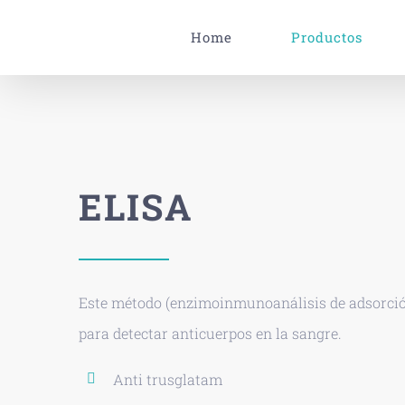
Skip
Home
Productos
to
content
ELISA
Este método (enzimoinmunoanálisis de adsorc
para detectar anticuerpos en la sangre.
Anti trusglatam