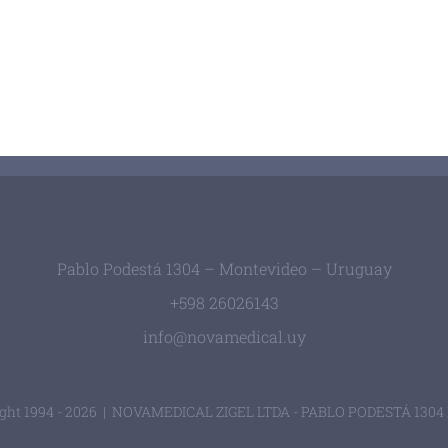
Pablo Podestá 1304 – Montevideo – Uruguay
+598 26026143
info@novamedical.uy
ht 1994 -
2026 | NOVAMEDICAL ZIGEL LTDA - PABLO PODESTÁ 1304 M